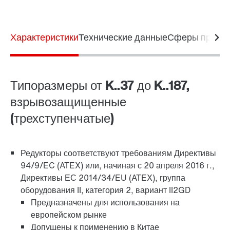
Характеристики
Технические данные
Сферы приме
Типоразмеры от K..37 до K..187,
взрывозащищенные
(трехступенчатые)
Редукторы соответствуют требованиям Директивы
зажимная система TorqLOC®
94/9/EC (ATEX) или, начиная с 20 апреля 2016 г.,
Директивы ЕС 2014/34/EU (ATEX), группа
оборудования II, категория 2, вариант II2GD
Предназначены для использования на
европейском рынке
Допущены к применению в Китае