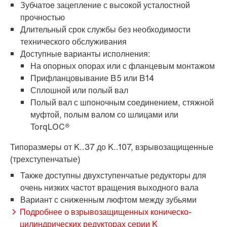
Зубчатое зацепление с высокой усталостной
прочностью
Длительный срок службы без необходимости
Расширенная гарантия
технического обслуживания
Доступные варианты исполнения:
На опорных опорах или с фланцевым монтажом
Прифланцовывание B5 или B14
Сплошной или полый вал
Полый вал с шпоночным соединением, стяжной
муфтой, полым валом со шлицами или
TorqLOC®
Типоразмеры от K..37 до K..107, взрывозащищенные
(трехступенчатые)
Также доступны двухступенчатые редукторы для
очень низких частот вращения выходного вала
Вариант с сниженным люфтом между зубьями
Защитное покрытие и антикоррозионная защита
Подробнее о взрывозащищенных коническо-
цилиндрических редукторах серии K