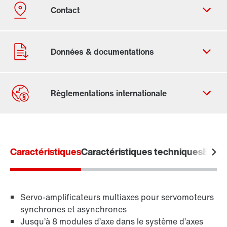
Formulaire de contact
Adresses dans le monde entier
Caractéristiques
Caractéristiques techniques
Effic
Communication industrielle
Servo-amplificateurs multiaxes pour servomoteurs
systèmes de pilotage
synchrones et asynchrones
Jusqu’à 8 modules d’axe dans le système d’axes