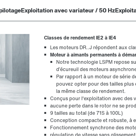
pilotage
Exploitation avec variateur / 50 Hz
Exploit
Protection de surface et protection
Classes de rendement IE2 à IE4
anticorrosion
Les moteurs DR..J répondent aux cla
Moteur à aimants permanents à démar
Notre technologie LSPM repose sur
d’écureuil des moteurs asynchrone
Par rapport à un moteur de série 
pouvez opter pour des tailles plu
la même classe de rendement.
Conçus pour l'exploitation avec des v
aucune perte dans le rotor ne se prod
9 tailles au total (de 71S à 100L)
Conception compacte et robuste, à en
Fonctionnement synchrone des moteu
régulation de vitesse sans glissement