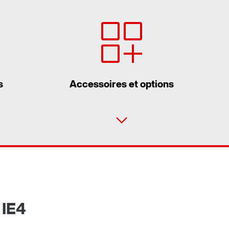
s
Accessoires et options
Formulaire de contact
Adresses dans le monde entier
 IE4