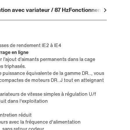
ation avec variateur / 87 Hz
Fonctionnement sur rés
Codeurs
sses de rendement IE2 à IE4
rage en ligne
 l’ajout d’aimants permanents dans la cage
s triphasés.
de puissance équivalente de la gamme DR.., vous
s compactes de moteurs DR..J tout en atteignant
ariateurs de vitesse simples à régulation U/f
uit dans l'exploitation
tretien réduit
rs avec la fréquence d'alimentation
, sans retour codeur