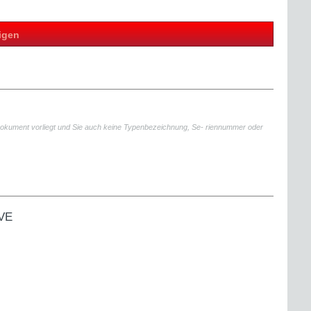
igen
kument vorliegt und Sie auch keine Typenbezeichnung, Se- riennummer oder
IVE