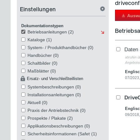
driveconf
Einstellungen
Auswa
Dokumentationstypen
Betriebs
Betriebsanleitungen
(2)
Kataloge
(1)
System- / Produkthandbücher
(0)
Daten
Handbücher
(0)
abrufen 
Schaltbilder
(0)
Angebots
Maßblätter
(0)
Englis
07/2023
Ersatz- und Verschleißteillisten
Systembeschreibungen
(0)
Installationsanleitungen
(0)
Drive
Aktuell
(0)
Englis
Praxis der Antriebstechnik
(0)
09/2018
Prospekte / Plakate
(2)
Applikationsbeschreibungen
(0)
Sicherheitsinformationen (Safety und Security)
(1)