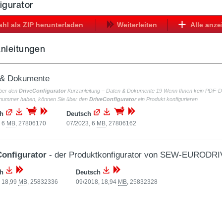
igurator
hl als ZIP herunterladen
Weiterleiten
Alle anze
anleitungen
 & Dokumente
über den
DriveConfigurator
Kurzanleitung – Daten & Dokumente 19 Wenn Ihnen kein PDF-Do
nummer haben, können Sie über den
DriveConfigurator
ein Produkt konfigurieren
ch
Deutsch
, 6
MB
,
27806170
07/2023, 6
MB
,
27806162
Configurator
- der Produktkonfigurator von SEW-EURODR
ch
Deutsch
, 18,99
MB
,
25832336
09/2018, 18,94
MB
,
25832328