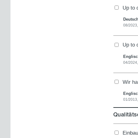
Up to 
Deutsc
08/2023
Up to 
Englis
04/2024,
Wir ha
Englis
01/2013
Qualität
Einbau