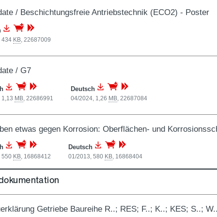
date / Beschichtungsfreie Antriebstechnik (ECO2) - Poster
h
, 434
KB
,
22687009
date / G7
ch
Deutsch
 1,13
MB
,
22686991
04/2024, 1,26
MB
,
22687084
ben etwas gegen Korrosion: Oberflächen- und Korrosionssc
ch
Deutsch
, 550
KB
,
16868412
01/2013, 580
KB
,
16868404
sdokumentation
erklärung Getriebe Baureihe R..; RES; F..; K..; KES; S..; W..