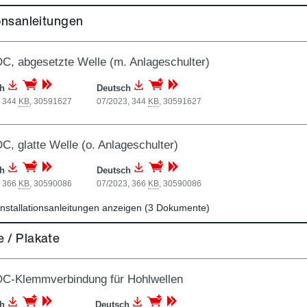
ionsanleitungen
C, abgesetzte Welle (m. Anlageschulter)
ch
Deutsch
, 344
KB
,
30591627
07/2023, 344
KB
,
30591627
C, glatte Welle (o. Anlageschulter)
ch
Deutsch
, 366
KB
,
30590086
07/2023, 366
KB
,
30590086
nstallationsanleitungen anzeigen (3 Dokumente)
 / Plakate
C-Klemmverbindung für Hohlwellen
ch
Deutsch