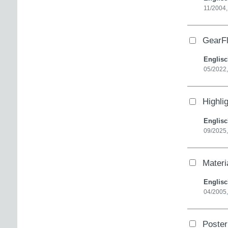
11/2004
GearF
Englis
05/2022
Highli
Englis
09/2025,
Materi
Englis
04/2005
Poster