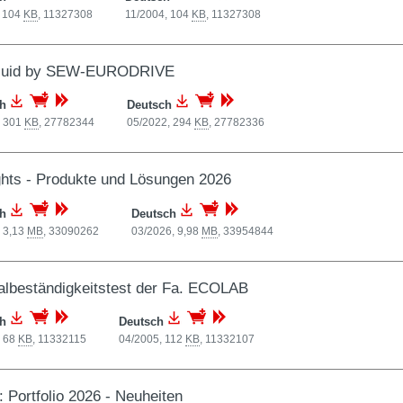
, 104
KB
,
11327308
11/2004, 104
KB
,
11327308
luid by SEW-EURODRIVE
ch
Deutsch
, 301
KB
,
27782344
05/2022, 294
KB
,
27782336
ghts - Produkte und Lösungen 2026
ch
Deutsch
 3,13
MB
,
33090262
03/2026, 9,98
MB
,
33954844
albeständigkeitstest der Fa. ECOLAB
ch
Deutsch
, 68
KB
,
11332115
04/2005, 112
KB
,
11332107
: Portfolio 2026 - Neuheiten