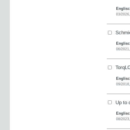
Englis
03/2026
Schmi
Englis
06/2021,
TorqL
Englis
09/2018
Up to 
Englis
08/2023