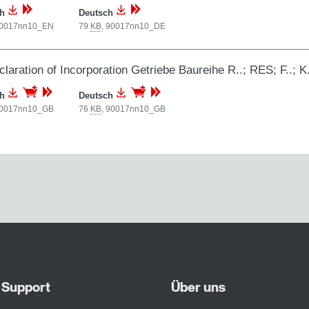
ch
Deutsch
0017nn10_EN
79
KB
,
90017nn10_DE
laration of Incorporation Getriebe Baureihe R..; RES; F..; K.
ch
Deutsch
0017nn10_GB
76
KB
,
90017nn10_GB