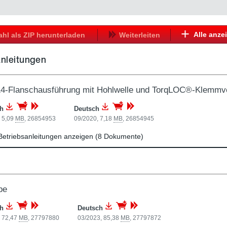
Alle anze
hl als ZIP herunterladen
Weiterleiten
anleitungen
4-Flanschausführung mit Hohlwelle und TorqLOC®-Klemmv
ch
Deutsch
 5,09
MB
,
26854953
09/2020, 7,18
MB
,
26854945
Betriebsanleitungen anzeigen (8 Dokumente)
be
ch
Deutsch
, 72,47
MB
,
27797880
03/2023, 85,38
MB
,
27797872