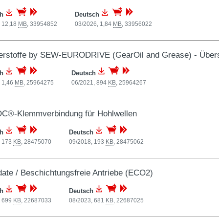
ch
Deutsch
, 12,18
MB
,
33954852
03/2026, 1,84
MB
,
33956022
erstoffe by SEW-EURODRIVE (GearOil and Grease) - Übers
ch
Deutsch
 1,46
MB
,
25964275
06/2021, 894
KB
,
25964267
OC®-Klemmverbindung für Hohlwellen
ch
Deutsch
, 173
KB
,
28475070
09/2018, 193
KB
,
28475062
date / Beschichtungsfreie Antriebe (ECO2)
ch
Deutsch
, 699
KB
,
22687033
08/2023, 681
KB
,
22687025