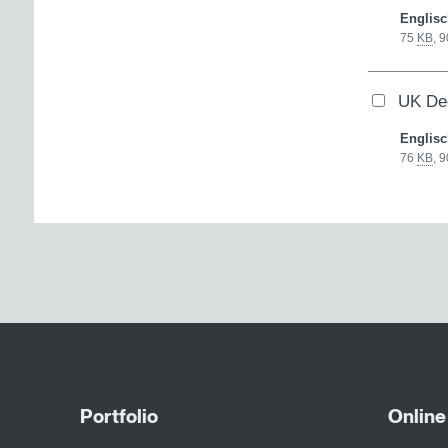
Englis
75
KB
,
9
UK Dec
Englis
76
KB
,
9