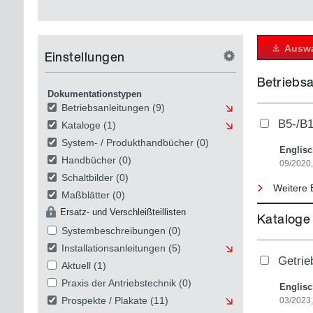
Auswa
Einstellungen
Betriebs
Dokumentationstypen
Betriebsanleitungen
(9)
B5-/B1
Kataloge
(1)
System- / Produkthandbücher
(0)
Englis
Handbücher
(0)
09/2020,
Schaltbilder
(0)
Weitere 
Maßblätter
(0)
Ersatz- und Verschleißteillisten
Kataloge
Systembeschreibungen
(0)
Installationsanleitungen
(5)
Getrie
Aktuell
(1)
Praxis der Antriebstechnik
(0)
Englis
Prospekte / Plakate
(11)
03/2023