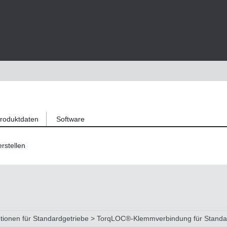
roduktdaten
Software
rstellen
ptionen für Standardgetriebe > TorqLOC®-Klemmverbindung für Standa