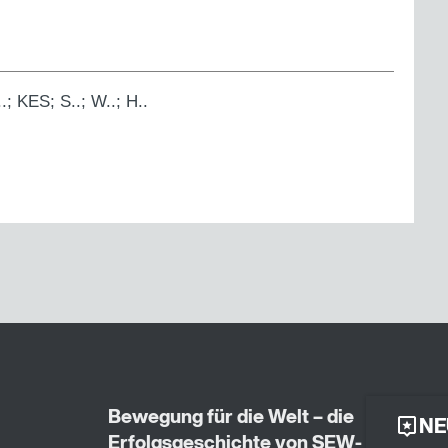
.; KES; S..; W..; H..