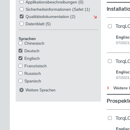
Applikationsbeschreibungen
(0)
Installat
Sicherheitsinformationen (Safety und Security)
(1)
Qualitätsdokumentation
(2)
Datenblatt
(5)
TorqLO
Englis
Sprachen
07/2023
Chinesisch
Deutsch
Englisch
TorqLO
Französisch
Englis
Russisch
07/2023
Spanisch
Weitere I
Weitere Sprachen
Prospekte
TorqLO
Englis